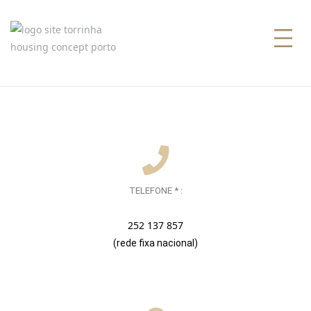
TORRINHA
HOUSING
CONCEPT
Centralidade
Redesenhada
TELEFONE * :
252 137 857
(rede fixa nacional)